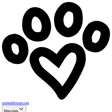
amigablemascota
Mascotas