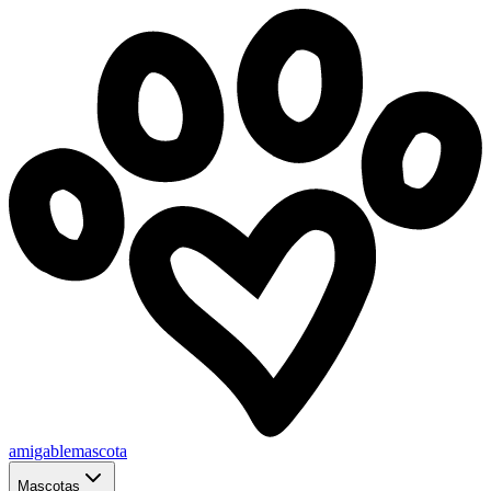
amigablemascota
Mascotas