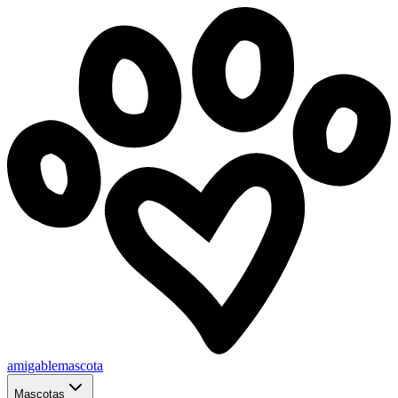
amigablemascota
Mascotas