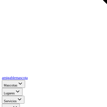
amigablemascota
Mascotas
Lugares
Servicios