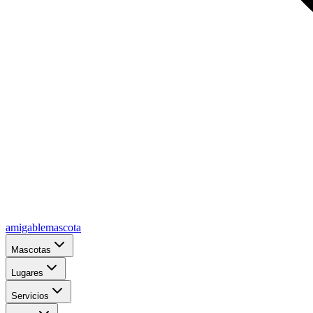
amigablemascota
Mascotas
Lugares
Servicios