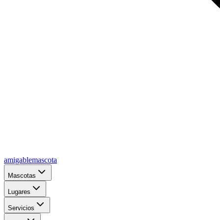
amigablemascota
Mascotas
Lugares
Servicios