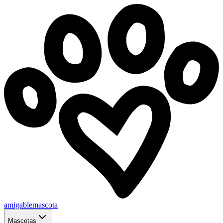
amigablemascota
Mascotas