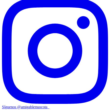
Síguenos
@
amigablemascota_