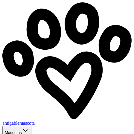
amigablemascota
Mascotas