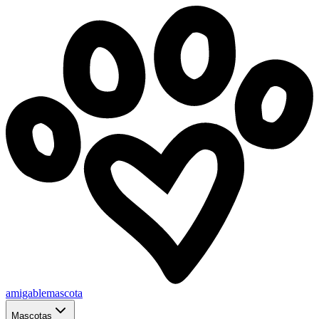
amigablemascota
Mascotas