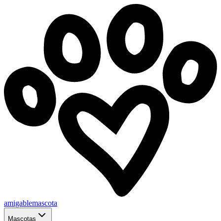
amigablemascota
Mascotas