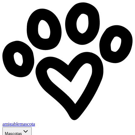
amigablemascota
Mascotas