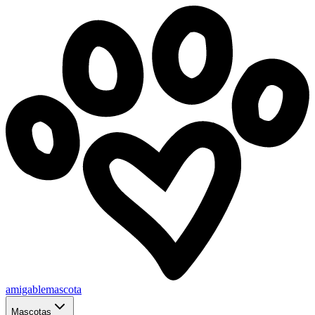
amigablemascota
Mascotas