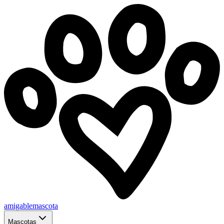
amigablemascota
Mascotas