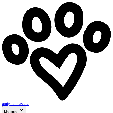
amigablemascota
Mascotas