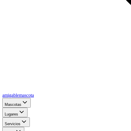
amigablemascota
Mascotas
Lugares
Servicios