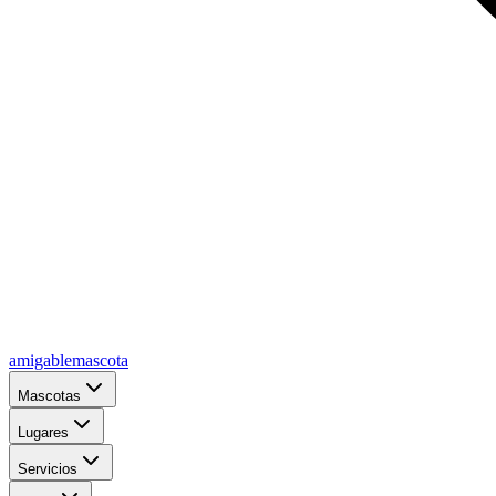
amigablemascota
Mascotas
Lugares
Servicios