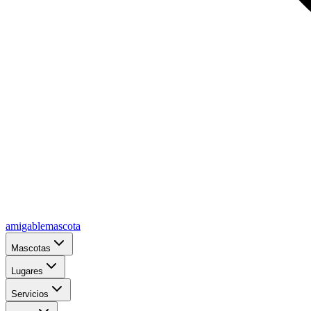
amigablemascota
Mascotas
Lugares
Servicios