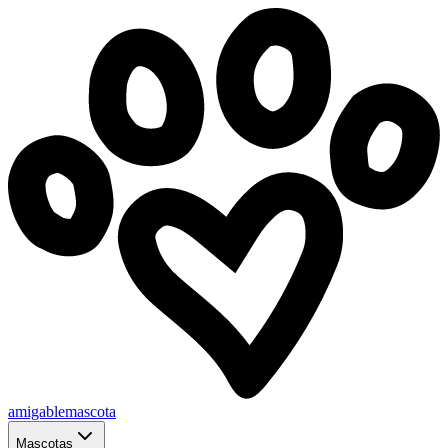
amigablemascota
Mascotas