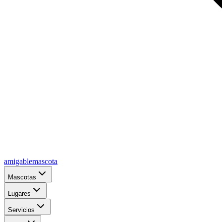
amigablemascota
Mascotas
Lugares
Servicios