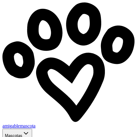
amigablemascota
Mascotas