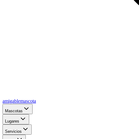
amigablemascota
Mascotas
Lugares
Servicios