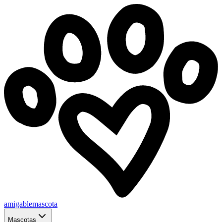
amigablemascota
Mascotas