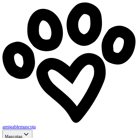
amigablemascota
Mascotas