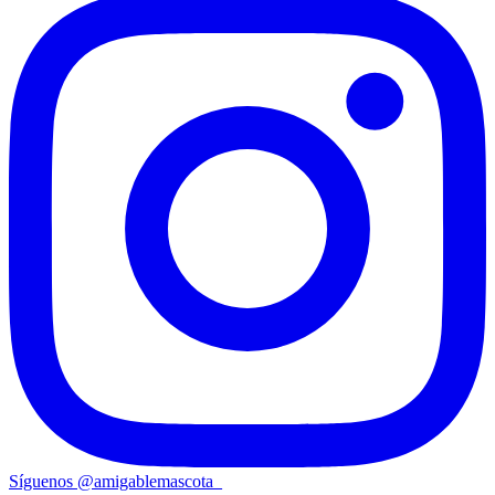
Síguenos
@
amigablemascota_