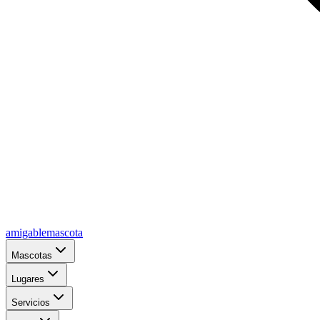
amigablemascota
Mascotas
Lugares
Servicios