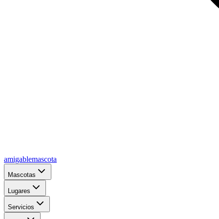
amigablemascota
Mascotas
Lugares
Servicios