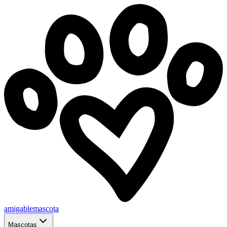
amigablemascota
Mascotas