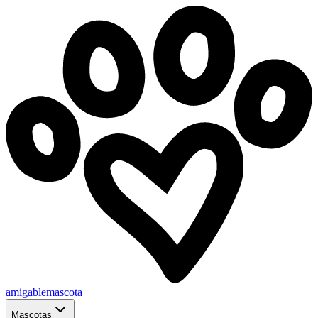
amigablemascota
Mascotas