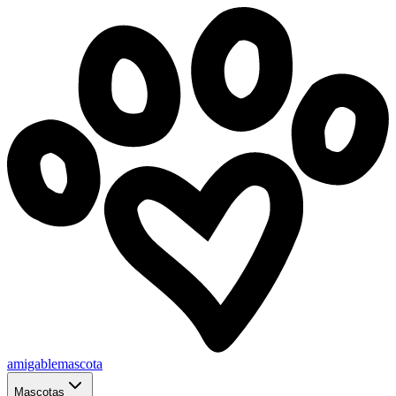
amigablemascota
Mascotas