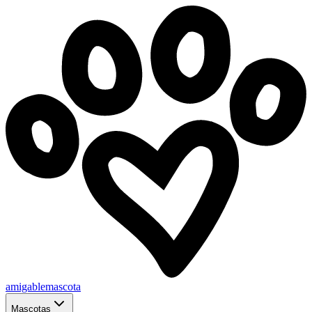
amigablemascota
Mascotas