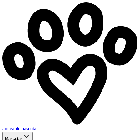
amigablemascota
Mascotas