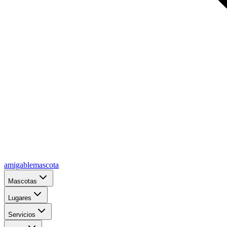
amigablemascota
Mascotas
Lugares
Servicios