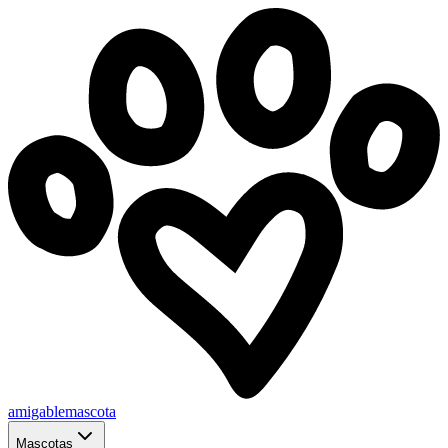
amigablemascota
Mascotas