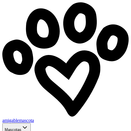
amigablemascota
Mascotas