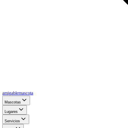
amigablemascota
Mascotas
Lugares
Servicios