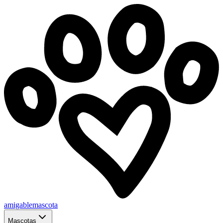
amigablemascota
Mascotas