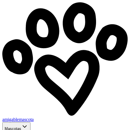
amigablemascota
Mascotas