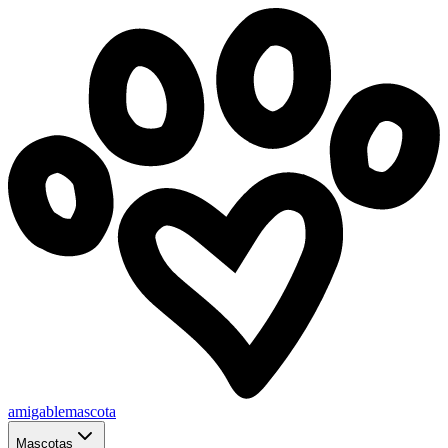
amigablemascota
Mascotas