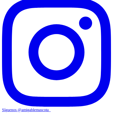
Síguenos
@
amigablemascota_