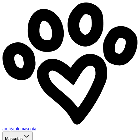
amigablemascota
Mascotas