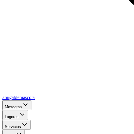
amigablemascota
Mascotas
Lugares
Servicios