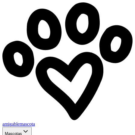
amigablemascota
Mascotas