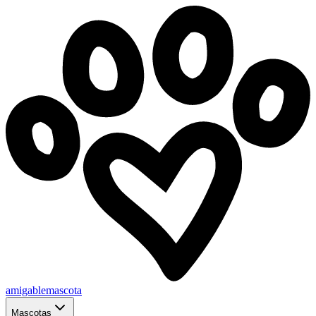
amigablemascota
Mascotas