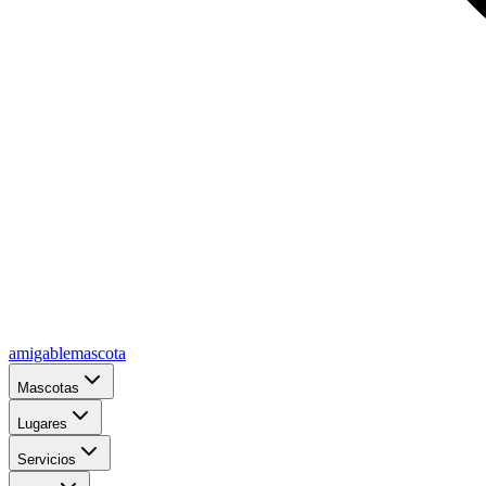
amigablemascota
Mascotas
Lugares
Servicios