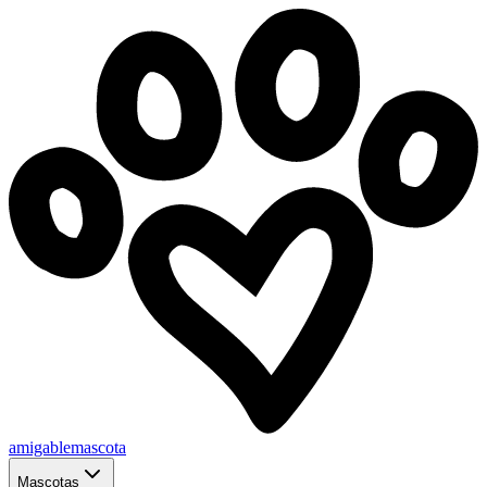
amigablemascota
Mascotas