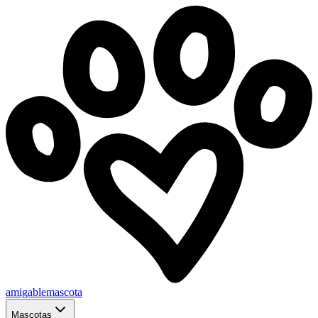
amigablemascota
Mascotas