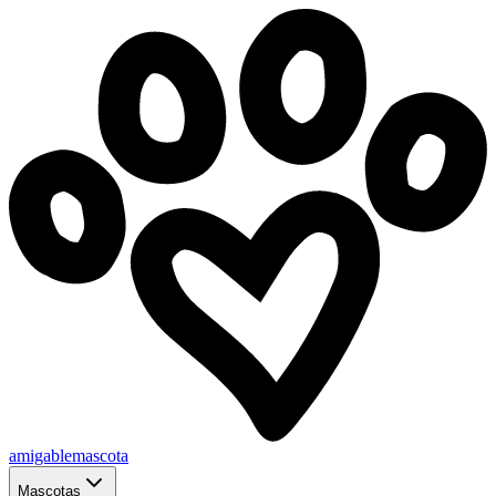
amigablemascota
Mascotas