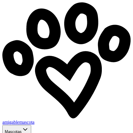
amigablemascota
Mascotas