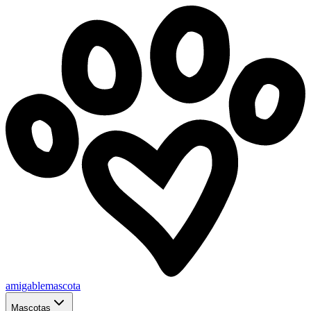
amigablemascota
Mascotas