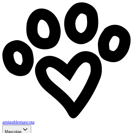
amigablemascota
Mascotas