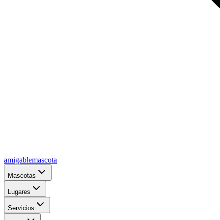
amigablemascota
Mascotas
Lugares
Servicios