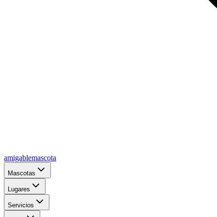
amigablemascota
Mascotas
Lugares
Servicios